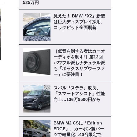
525万円
見えた！ BMW『X2』新型
は巨大ディスプレイ採用、
コックピット全面刷新
［低音を制する者はカーオ
ーディオを制す!］第13回
パワフル派もナチュラル派
も「ボックスサブウーファ
ー」に要注目！
スバル『ステラ』改良、
「スマートアシスト」性能
向上…136万9500円から
BMW M2 CSに「Edition
EDGE」、カーボン製パー
ツで軽量化…40台限定で