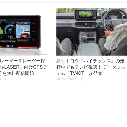
レーザー＆レーダー探
新型トヨタ『ハイラックス』の走
ch-LASER』向けGPSデ
行中でもテレビ視聴！ データシス
分を無料配信開始
テム「TV-KIT」が発売
日（木）
2026年7月28日（火）