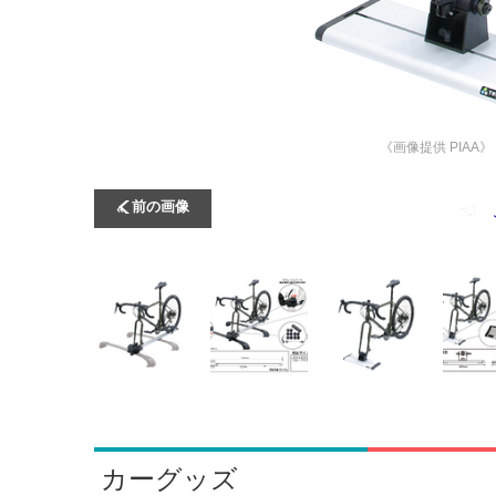
《画像提供 PIAA》
前の画像
カーグッズ