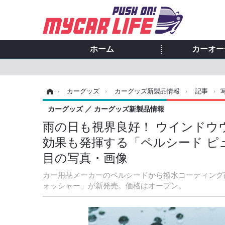
ホーム
カーオー
ホーム
›
カーグッズ
›
カーグッズ新製品情報
›
記事
›
カーグッズ
カーグッズ新製品情報
雨の日も視界良好！ ウインドウ
効果も発揮する「ペルシード ピ
目の写真・画像
カー用品メーカーのペルシードから撥水コーティング
ォッシャー」が新発売。価格はオープン。