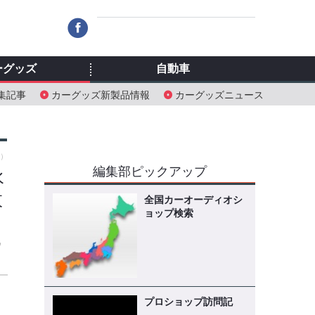
ーグッズ
自動車
集記事
カーグッズ新製品情報
カーグッズニュース
木）
編集部ピックアップ
水
枚
全国カーオーディオシ
ョップ検索
ウ
プロショップ訪問記