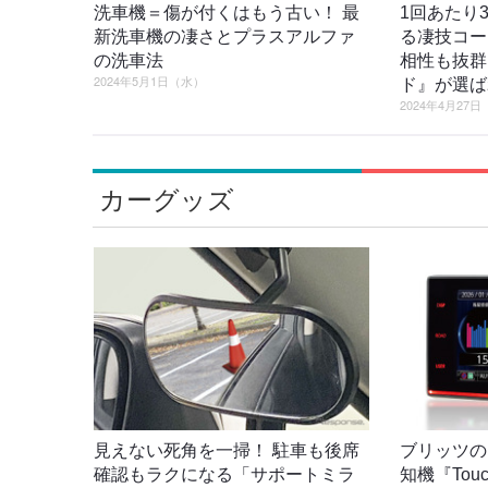
洗車機＝傷が付くはもう古い！ 最
1回あたり
新洗車機の凄さとプラスアルファ
る凄技コー
の洗車法
相性も抜群
2024年5月1日（水）
ド』が選ば
2024年4月27
カーグッズ
見えない死角を一掃！ 駐車も後席
ブリッツの
確認もラクになる「サポートミラ
知機『Tou