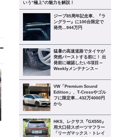
いう“極上”の魅力を解説！
ジープ85周年記念車、『ラ
ングラー』に100台限定で
発売…944万円
猛暑の高速道路でタイヤが
突然バーストする前に！ 出
発前に確認したい5項目～
Weeklyメンテナンス～
VW「Premium Sound
Edition」、T-Crossやゴル
フに限定車…432万4000円
から
HKS、レクサス『GX550』
用大口径スポーツマフラー
「リーガマックス・トレイ