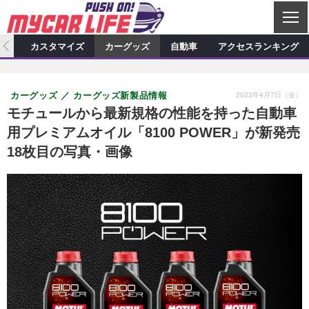
C
L
O
ィオ
カスタマイズ
カーグッズ
自動車
アクセスランキング
S
カーオーディオ
E
特集記事
新製品情報
カスタマイズ
2023年4月7日（金）
カーグッズ
カーグッズ新製品情報
プロショップ検索
ショップ訪問記
カスタマイズ特集記事
カスタマイズ新製品情報
カーグッズ
モチュールから最新規格の性能を持った自動車
用プレミアムオイル「8100 POWER」が新発売
カーオーディオニュース
デモカー製作記
カスタマイズニュース
カーグッズ特集記事
カーグッズ新製品情報
自動車
18枚目の写真・画像
その他
カーグッズニュース
ニュース
試乗記
アクセスランキング
スクープ