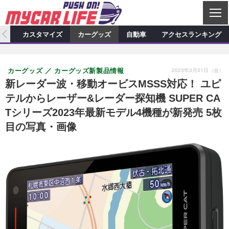
C
L
O
ィオ
カスタマイズ
カーグッズ
自動車
アクセスランキング
S
カーオーディオ
E
特集記事
新製品情報
カスタマイズ
2023年3月31日（金）
カーグッズ
カーグッズ新製品情報
プロショップ検索
ショップ訪問記
カスタマイズ特集記事
カスタマイズ新製品情報
カーグッズ
新レーダー波・移動オービスMSSS対応！ ユピ
テルからレーザー&レーダー探知機 SUPER CA
カーオーディオニュース
デモカー製作記
カスタマイズニュース
カーグッズ特集記事
カーグッズ新製品情報
自動車
Tシリーズ2023年最新モデル4機種が新発売 5枚
その他
カーグッズニュース
ニュース
試乗記
アクセスランキング
目の写真・画像
スクープ