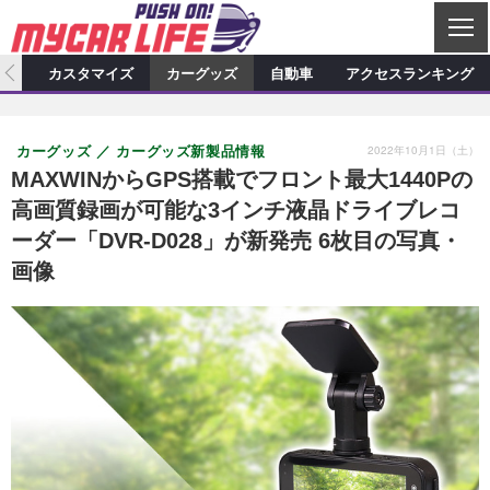
C
L
O
ィオ
カスタマイズ
カーグッズ
自動車
アクセスランキング
S
カーオーディオ
E
特集記事
新製品情報
カスタマイズ
2022年10月1日（土）
カーグッズ
カーグッズ新製品情報
プロショップ検索
ショップ訪問記
カスタマイズ特集記事
カスタマイズ新製品情報
カーグッズ
MAXWINからGPS搭載でフロント最大1440Pの
高画質録画が可能な3インチ液晶ドライブレコ
カーオーディオニュース
デモカー製作記
カスタマイズニュース
カーグッズ特集記事
カーグッズ新製品情報
自動車
ーダー「DVR-D028」が新発売 6枚目の写真・
その他
カーグッズニュース
ニュース
試乗記
アクセスランキング
画像
スクープ