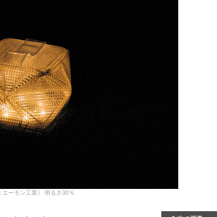
 エーモン工業》
明るさ30％