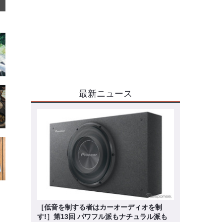
最新ニュース
［低音を制する者はカーオーディオを制
す!］第13回 パワフル派もナチュラル派も