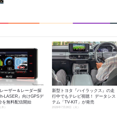
レーザー＆レーダー探
新型トヨタ『ハイラックス』の走
ch-LASER』向けGPSデ
行中でもテレビ視聴！ データシス
分を無料配信開始
テム「TV-KIT」が発売
日（木）
2026年7月28日（火）