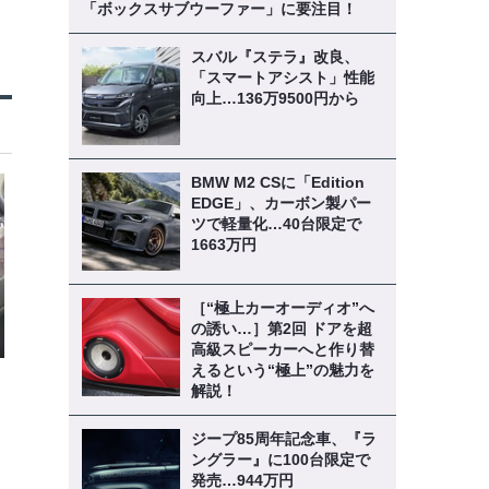
「ボックスサブウーファー」に要注目！
スバル『ステラ』改良、
「スマートアシスト」性能
向上…136万9500円から
BMW M2 CSに「Edition
EDGE」、カーボン製パー
ツで軽量化…40台限定で
1663万円
［“極上カーオーディオ”へ
の誘い…］第2回 ドアを超
高級スピーカーへと作り替
えるという“極上”の魅力を
解説！
ジープ85周年記念車、『ラ
ングラー』に100台限定で
発売…944万円