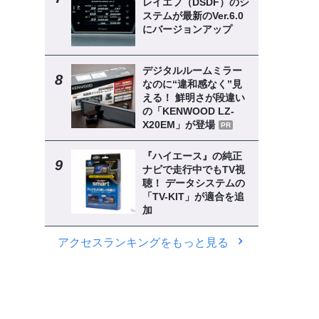
レイエフ（DSDF）のシ
ステムが最新のVer.6.0
にバージョンアップ
デジタルルームミラー
なのに“違和感なく”見
える！ 鮮明さが段違い
の「KENWOOD LZ-
X20EM」が登場
PR
『ハイエース』の純正
ナビで走行中でもTV視
聴！ データシステムの
「TV-KIT」が適合を追
加
アクセスランキングをもっと見る