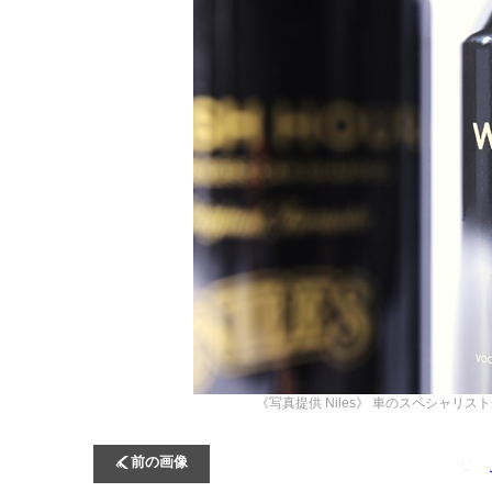
《写真提供 Niles》
車のスペシャリストが
前の画像