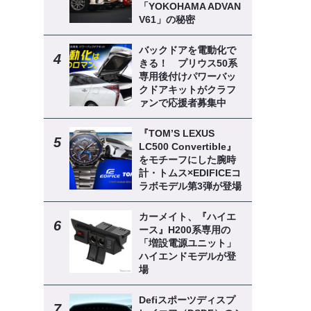
「YOKOHAMA ADVAN
V61」の秘密
バックドアを電動化で
きる！ プリウス50系
専用後付けパワーバッ
クドアキットがクラフ
ァンで応援者募集中
『TOM’S LEXUS
LC500 Convertible』
をモチーフにした腕時
計・トムス×EDIFICEコ
ラボモデル第3弾が登場
カーメイト、『ハイエ
ース』H200系専用の
「増設電源ユニット」
ハイエンドモデルが登
場
Defiスポーツディスプ