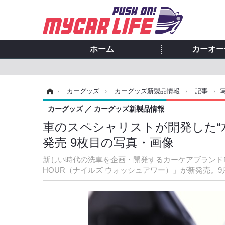
ホーム
カーオー
ホーム
›
カーグッズ
›
カーグッズ新製品情報
›
記事
›
カーグッズ
カーグッズ新製品情報
車のスペシャリストが開発した“水な
発売 9枚目の写真・画像
新しい時代の洗車を企画・開発するカーケアブランドNil
HOUR（ナイルズ ウォッシュアワー）」が新発売。9