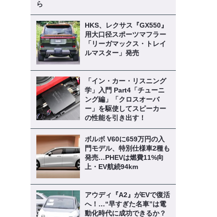
ら
HKS、レクサス『GX550』
用大口径スポーツマフラー
「リーガマックス・トレイ
ルマスター」発売
「イン・カー・リスニング
学」入門 Part4「チューニ
ング編」「クロスオーバ
ー」を駆使してスピーカー
の性能を引き出す！
ボルボ V60に659万円の入
門モデル、特別仕様車2種も
発売…PHEVは燃費11%向
上・EV航続94km
アウディ『A2』がEVで復活
へ！…“早すぎた名車”は電
動化時代に成功できるか？