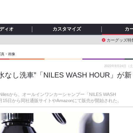
ディオ
カスタマイズ
カ
カーグッズ特
写真・画像
2022年9月24日（
し洗車”「NILES WASH HOUR」が新
esから、オールインワンカーシャンプー「NILES WASH
月15日から同社通販サイトやAmazonにて販売が開始された。