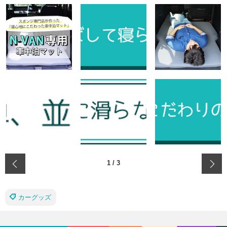
‹
1
/
3
カーグッズ