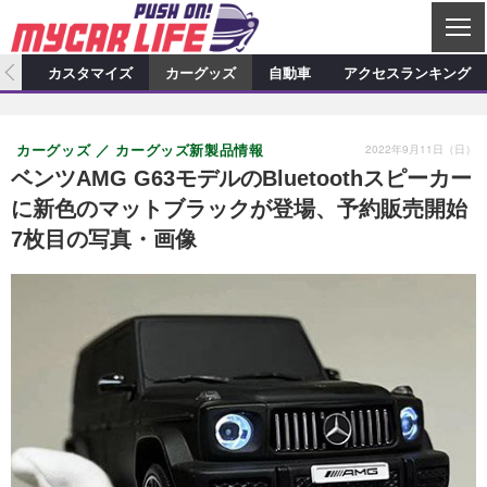
C
L
O
ィオ
カスタマイズ
カーグッズ
自動車
アクセスランキング
S
カーオーディオ
E
特集記事
新製品情報
カスタマイズ
2022年9月11日（日）
カーグッズ
カーグッズ新製品情報
プロショップ検索
ショップ訪問記
カスタマイズ特集記事
カスタマイズ新製品情報
カーグッズ
ベンツAMG G63モデルのBluetoothスピーカー
に新色のマットブラックが登場、予約販売開始
カーオーディオニュース
デモカー製作記
カスタマイズニュース
カーグッズ特集記事
カーグッズ新製品情報
自動車
7枚目の写真・画像
その他
カーグッズニュース
ニュース
試乗記
アクセスランキング
スクープ