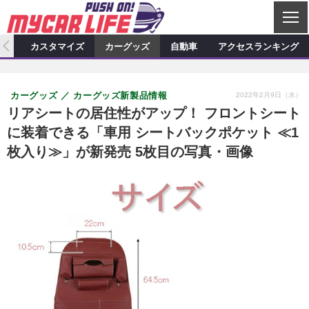
C
L
O
ィオ
カスタマイズ
カーグッズ
自動車
アクセスランキング
S
カーオーディオ
E
特集記事
新製品情報
カスタマイズ
2022年2月9日（水）
カーグッズ
カーグッズ新製品情報
プロショップ検索
ショップ訪問記
カスタマイズ特集記事
カスタマイズ新製品情報
カーグッズ
リアシートの居住性がアップ！ フロントシート
に装着できる「車用 シートバックポケット ≪1
カーオーディオニュース
デモカー製作記
カスタマイズニュース
カーグッズ特集記事
カーグッズ新製品情報
自動車
枚入り≫」が新発売 5枚目の写真・画像
その他
カーグッズニュース
ニュース
試乗記
アクセスランキング
スクープ