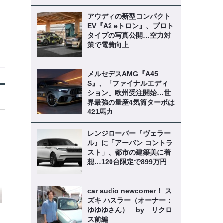
アウディの新型コンパクト
EV『A2 eトロン』、プロト
タイプの写真公開…空力対
策で電費向上
メルセデスAMG『A45
S』、「ファイナルエディ
ション」欧州受注開始…世
界最強の量産4気筒ターボは
421馬力
レンジローバー『ヴェラー
ル』に「アーバン コントラ
スト」、都市の建築美に着
想…120台限定で899万円
car audio newcomer！ ス
ズキ ハスラー（オーナー：
ゆゆゆさん） by リクロ
ス前編