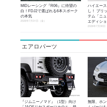
MIDレーシング『R06』に待望の
ハイエース
白！FDJ2で選ばれる6本スポーク
し！ ブリ
の本気
テム「ニュ
2026年7月31日（金）
エディショ
2026年7月30
エアロパーツ
『ジムニーノマド』（1型）向け
無限、ホン
「JAOSリヤスポーツカウル」登
ムパーツを