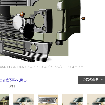
Y WAGON little D.（ダムド・エブリィ＆エブリィワゴン・リトルディー）
次の画像
この記事へ戻る
3/11