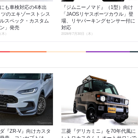
にも車検対応の4本出
『ジムニーノマド』（1型）向け
ッツのエキゾーストシス
「JAOSリヤスポーツカウル」登
ルスペック・カスタム
場、リヤパーキングセンサー付に
ン」発売
対応
日（木）
2026年7月30日（木）
ダ『ZR-V』向けカスタ
三菱『デリカミニ』を70年代風に
発売、コンセプトは
レトロカスタム！ オートサロンで