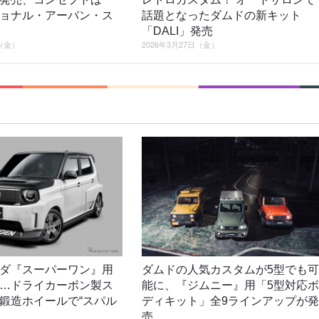
ョナル・アーバン・ス
話題となったダムドの新キット
「DALI」発売
日（金）
2026年3月27日（金）
ダ『スーパーワン』用
ダムドの人気カスタムが5型でも可
…ドライカーボン製ス
能に、『ジムニー』用「5型対応ボ
鍛造ホイールで“スパル
ディキット」全9ラインアップが発
売