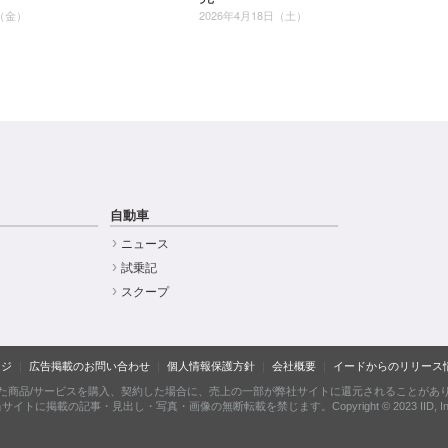
日（金）
2026年4月18日（土）
自動車
ニュース
試乗記
スクープ
ージ
広告掲載のお問い合わせ
個人情報保護方針
会社概要
イードからのリリース
た商品/サービスを購入、契約した場合に、売上の一部が弊社サイトに還元されることがあ
サイトに掲載の記事・見出し・写真・画像の無断転載を禁じます。Copyright © 2023 IID, In