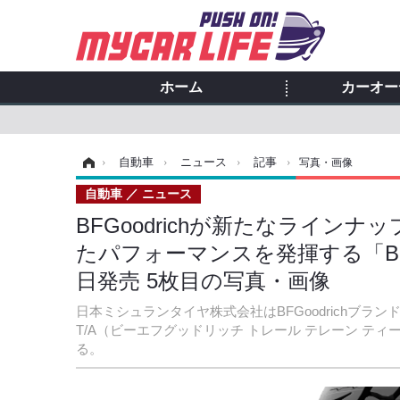
ホーム
カーオー
ホーム
›
自動車
›
ニュース
›
記事
›
写真・画像
自動車
ニュース
BFGoodrichが新たなライ
たパフォーマンスを発揮する「BFGoodr
日発売 5枚目の写真・画像
日本ミシュランタイヤ株式会社はBFGoodrichブランドの自
T/A（ビーエフグッドリッチ トレール テレーン ティ
る。