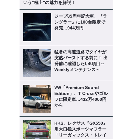
いう“極上”の魅力を解説！
ジープ85周年記念車、『ラ
ングラー』に100台限定で
発売…944万円
猛暑の高速道路でタイヤが
突然バーストする前に！ 出
発前に確認したい5項目～
Weeklyメンテナンス～
VW「Premium Sound
Edition」、T-Crossやゴル
フに限定車…432万4000円
から
HKS、レクサス『GX550』
用大口径スポーツマフラー
「リーガマックス・トレイ