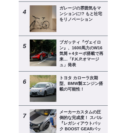
ガレージの雰囲気をマ
ンションに!? もと社宅
をリノベーション
ブガッティ『ヴェイロ
ン』、1600馬力のW16
気筒＋4ターボ搭載で再
来…「F.K.P.オマージ
ュ」発表
トヨタ カローラ次期
型、BMW製エンジン搭
載の可能性！
メーカーカスタムの圧
倒的な完成度！ スバル
『レガシィアウトバッ
ク BOOST GEARパッ