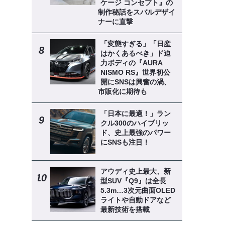
ケージ コンセプト』の
制作秘話をスバルデザイ
ナーに直撃
「変態すぎる」「日産
はかくあるべき」ド迫
力ボディの『AURA
NISMO RS』世界初公
開にSNSは興奮の渦、
市販化に期待も
「日本に最適！」ラン
クル300のハイブリッ
ド、史上最強のパワー
にSNSも注目！
アウディ史上最大、新
型SUV『Q9』は全長
5.3m…3次元曲面OLED
ライトや自動ドアなど
最新技術を搭載