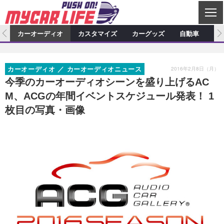
C
L
O
ム
カーオーディオ
カスタマイズ
カーグッズ
自動車
ア
S
カーオーディオ
E
特集記事
新製品情報
カスタマイズ
2016年2月8日（月）
カーオーディオ
カーオーディオニュース
プロショップ検索
ショップ訪問記
カスタマイズ特集記事
カスタマイズ新製品情報
カーグッズ
今季のカーオーディオシーンを盛り上げるAC
M、ACGの年間イベントスケジュール発表！ 1
カーオーディオニュース
デモカー製作記
カスタマイズニュース
カーグッズ特集記事
カーグッズ新製品情報
自動車
枚目の写真・画像
その他
カーグッズニュース
ニュース
試乗記
アクセスランキング
スクープ