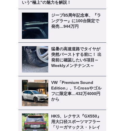
いう“極上”の魅力を解説！
ジープ85周年記念車、『ラ
ングラー』に100台限定で
発売…944万円
猛暑の高速道路でタイヤが
突然バーストする前に！ 出
発前に確認したい5項目～
Weeklyメンテナンス～
VW「Premium Sound
Edition」、T-Crossやゴル
フに限定車…432万4000円
から
HKS、レクサス『GX550』
用大口径スポーツマフラー
「リーガマックス・トレイ