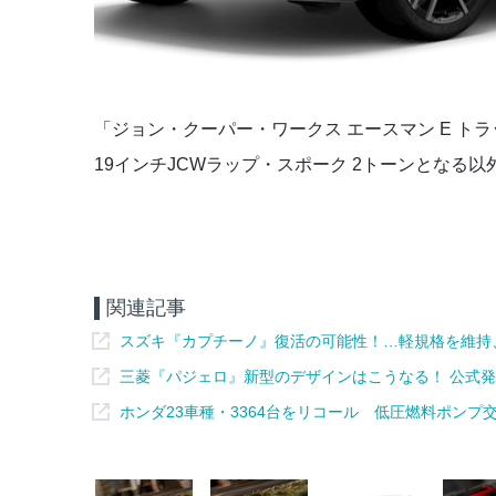
「ジョン・クーパー・ワークス エースマン E ト
19インチJCWラップ・スポーク 2トーンとなる
関連記事
スズキ『カプチーノ』復活の可能性！…軽規格を維持
三菱『パジェロ』新型のデザインはこうなる！ 公式発表
ホンダ23車種・3364台をリコール 低圧燃料ポンプ