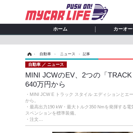
ホーム
カーオー
ホーム
›
自動車
›
ニュース
›
記事
自動車
ニュース
MINI JCWのEV、2つの「TRACK
640万円から
・MINI JCW E トラック スタイル エディション
から。
・最高出力190 kW・最大トルク350 Nmを発揮
スペンションを標準装備。
・注文…