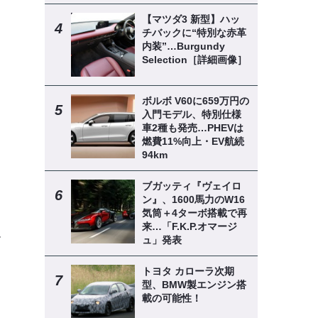
【マツダ3 新型】ハッ
チバックに“特別な赤革
内装”…Burgundy
Selection［詳細画像］
ボルボ V60に659万円の
入門モデル、特別仕様
車2種も発売…PHEVは
燃費11%向上・EV航続
94km
ブガッティ『ヴェイロ
ン』、1600馬力のW16
気筒＋4ターボ搭載で再
来…「F.K.P.オマージ
ー
ュ」発表
トヨタ カローラ次期
型、BMW製エンジン搭
ス
載の可能性！