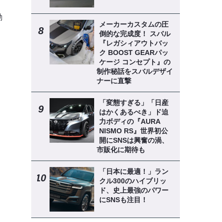
ー
動
メーカーカスタムの圧
倒的な完成度！ スバル
『レガシィアウトバッ
ク BOOST GEARパッ
ケージ コンセプト』の
制作秘話をスバルデザイ
ナーに直撃
「変態すぎる」「日産
はかくあるべき」ド迫
力ボディの『AURA
NISMO RS』世界初公
開にSNSは興奮の渦、
市販化に期待も
「日本に最適！」ラン
クル300のハイブリッ
ド、史上最強のパワー
にSNSも注目！