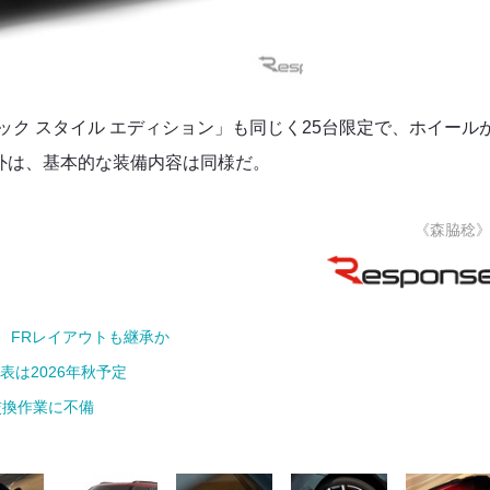
ラック スタイル エディション」も同じく25台限定で、ホイール
以外は、基本的な装備内容は同様だ。
《森脇稔
、FRレイアウトも継承か
は2026年秋予定
交換作業に不備