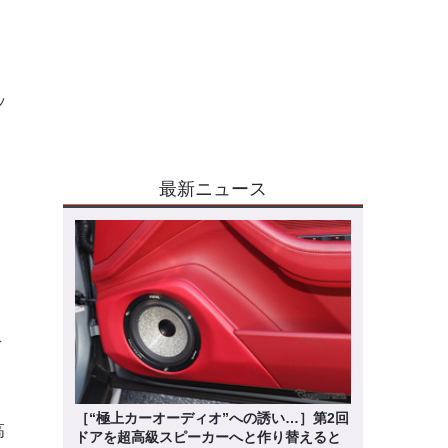
ッ
最新ニュース
デ
［“極上カーオーディオ”への誘い…］第2回
高
ドアを超高級スピーカーへと作り替えると