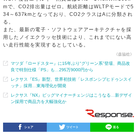
mで、CO2排出量はゼロ。航続距離はWLTPモードで5
34～637kmとなっており、CO2クラスはAに分類され
る。
また、最新の電子・ソフトウェアアーキテクチャを採
用したノイエクラッセ技術により、これまでにない高
い走行性能を実現するとしている。
《森脇稔》
マツダ『ロードスター』に15年ぶり“グリーン系”登場、商品改
良で特別仕様「PS」も…295万9000円から
レクサス『ES』新型、世界初技術「レスポンシブヒドゥンスイ
ッチ」採用…東海理化が開発
レクサス『NX』ビッグマイナーチェンジはこうなる…新デザイ
ン採用で商品力を大幅強化か
シェア
ツイート
送る