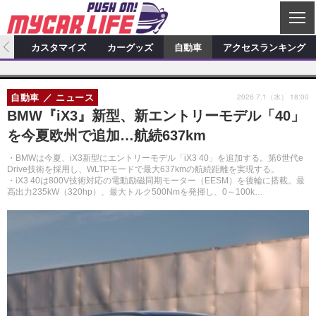
C
L
O
ィオ
カスタマイズ
カーグッズ
自動車
アクセスランキング
S
カーオーディオ
E
特集記事
新製品情報
カスタマイズ
2026.7.1（水） 18:00
自動車
ニュース
プロショップ検索
ショップ訪問記
カスタマイズ特集記事
カスタマイズ新製品情報
カーグッズ
BMW『iX3』新型、新エントリーモデル「40」
を今夏欧州で追加…航続637km
カーオーディオニュース
デモカー製作記
カスタマイズニュース
カーグッズ特集記事
カーグッズ新製品情報
自動車
・BMWは今夏、iX3新型にエントリーモデル「iX3 40」を追加する。第6世代e
その他
カーグッズニュース
ニュース
試乗記
アクセスランキング
Drive技術を採用し、WLTPモードで最大637kmの航続距離を実現する。
・iX3 40は800V技術対応の電動励磁同期モーター（EESM）を後輪に搭載。最
高出力235kW（320hp）、最大トルク500Nmを発揮し、0～100k…
スクープ