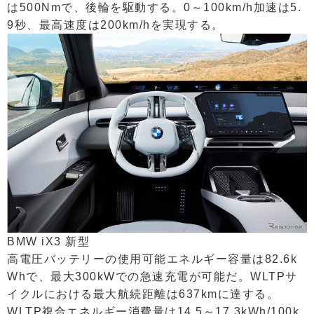
は500Nmで、後輪を駆動する。0～100km/h加速は5.
9秒、最高速度は200km/hを実現する。
BMW iX3 新型
高電圧バッテリーの使用可能エネルギー容量は82.6k
Whで、最大300kWでの急速充電が可能だ。WLTPサ
イクルにおける最大航続距離は637kmに達する。
WLTP複合エネルギー消費量は14.5～17.3kWh/100k