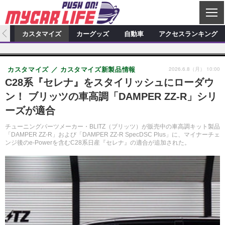
C
L
O
ィオ
カスタマイズ
カーグッズ
自動車
アクセスランキング
S
カーオーディオ
E
特集記事
新製品情報
カスタマイズ
2026.6.8（月） 10:00
カスタマイズ
カスタマイズ新製品情報
プロショップ検索
ショップ訪問記
カスタマイズ特集記事
カスタマイズ新製品情報
カーグッズ
C28系『セレナ』をスタイリッシュにローダウ
ン！ ブリッツの車高調「DAMPER ZZ-R」シリ
カーオーディオニュース
デモカー製作記
カスタマイズニュース
カーグッズ特集記事
カーグッズ新製品情報
自動車
ーズが適合
その他
カーグッズニュース
ニュース
試乗記
アクセスランキング
チューニングパーツメーカー・BLITZ（ブリッツ）が販売中の車高調キット製品
「DAMPER ZZ-R」および「DAMPER ZZ-R SpecDSC Plus」に、マイナーチェ
スクープ
ンジ後のe-Powerを含むC28系日産『セレナ』の適合が追加された。