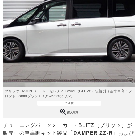
ブリッツ DAMPER ZZ-R セレナ e-Power（GFC28）装着例（基準車高：フ
ロント 38mmダウン / リア 46mmダウン）
全 4 枚
拡大写真
チューニングパーツメーカー・BLITZ（ブリッツ）が
販売中の車高調キット製品
「DAMPER ZZ-R」
および