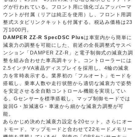
グが行われている。フロント用に強化ゴムアッパーマ
ウントが付属（リアは純正を使用）し、フロント用調
整式スタビリンクキットも付属する。税込み価格は23
万1000円。
DAMPER ZZ-R SpecDSC Plus
は車室内から簡単に
減衰力の調整を可能にした、前述の全長調整式サスペ
ンション「DAMPER ZZ-R」と電子制御式の減衰力調
整を組み合わせた車高調キット。コントローラーには
2.5インチVA液晶ディスプレイを採用し、4輪の減衰
力を常時表示する。業界初の「フルオート」モードを
搭載し、乗車人数や走行状態から適切な減衰力で姿勢
を安定させる全自動コントロール機能を実現してい
る。Gセンサーを標準搭載し、マップ制御モードでは
旋回G・加減速G・車速から細かな減衰力調整が可
能。
あらかじめ決めた減衰力設定を20セット、さらにオー
トモード、マップモードと合わせて22モードメモリー
機能を搭載しているが、別売の「GPSセンサーキッ