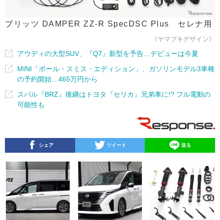
ブリッツ DAMPER ZZ-R SpecDSC Plus セレナ用
《ヤマブキデザイン》
アウディの大型SUV、『Q7』新型を予告…デビューは今夏
MINI「ポール・スミス・エディション」、ガソリンモデル3車種
の予約開始…465万円から
スバル『BRZ』後継はトヨタ『セリカ』兄弟車に!? フル電動の
可能性も
シェア
ツイート
送る