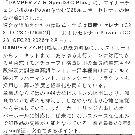
「DAMPER ZZ-R SpecDSC Plus」
に、マイナーチ
ェンジ後のe-Powerを含むC28系日産『セレナ』の適
合が追加された。
適合が追加されたのは型式・年式は
日産・セレナ
（C2
8, FC28 2026年2月～）および
セレナ e-Power
（GC
28, GFC28 2026年2月～）。
DAMPER ZZ-R
は幅広い減衰力調整によりストリート
からサーキットまで、あらゆる走行シーンに対応でき
る単筒式（モノチューブ）構造採用の全長調整式＆32
段減衰力調整車高調キット。一部車種向けにはアルミ
製のアッパーマウント、ロックシート、ブラケットも
採用し、高い強度と軽量化を両立している。
単筒式ならではのΦ44大径ピストンの採用により、減
衰力の立ち遅れを抑制し、しなやかな走り心地と追従
性を実現している。また、カートリッジ先出しのオー
バーホールに対応し、従来にはないスムーズな仕組み
で消耗品の交換が可能となっている。業界最長の3年6
万km保証も安心できるポイント。