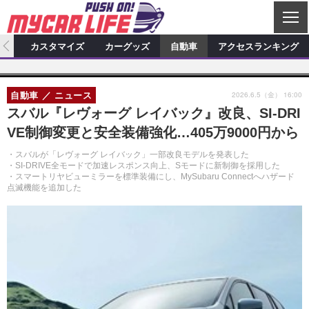
C
L
O
ィオ
カスタマイズ
カーグッズ
自動車
アクセスランキング
S
カーオーディオ
E
特集記事
新製品情報
カスタマイズ
2026.6.5（金） 16:00
自動車
ニュース
プロショップ検索
ショップ訪問記
カスタマイズ特集記事
カスタマイズ新製品情報
カーグッズ
スバル『レヴォーグ レイバック』改良、SI-DRI
VE制御変更と安全装備強化…405万9000円から
カーオーディオニュース
デモカー製作記
カスタマイズニュース
カーグッズ特集記事
カーグッズ新製品情報
自動車
・スバルが「レヴォーグ レイバック」一部改良モデルを発表した
その他
カーグッズニュース
ニュース
試乗記
アクセスランキング
・SI-DRIVE全モードで加速レスポンス向上、Sモードに新制御を採用した
・スマートリヤビューミラーを標準装備にし、MySubaru Connectへハザード
点滅機能を追加した
スクープ