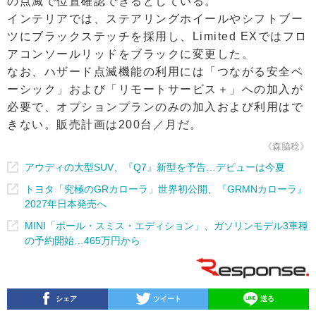
の点滅で位置確認できるとしている。
インテリアでは、ステアリングホイールやシフトブー
ツにブラックステッチを採用し、Limited EXではフロ
アコンソールリッドをブラックに変更した。
なお、ハザード点滅機能の利用には「つながる安全ベ
ーシック」および「リモートサービス＋」への加入が
必要で、オプションプランのみの加入および利用はで
きない。販売計画は200台／月だ。
《森脇稔》
アウディの大型SUV、『Q7』新型を予告…デビューは今夏
トヨタ「究極のGRカローラ」世界初公開、『GRMNカローラ』
2027年日本発売へ
MINI「ポール・スミス・エディション」、ガソリンモデル3車種
の予約開始…465万円から
シェア
ツイート
送る