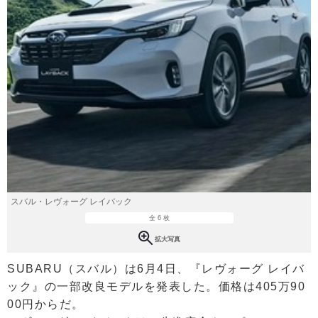
スバル・レヴォーグ レイバック
全 6 枚
拡大写真
SUBARU（スバル）は6月4日、『レヴォーグ レイバ
ック』の一部改良モデルを発表した。価格は405万90
00円からだ。