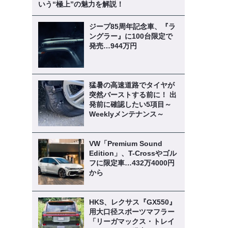
いう“極上”の魅力を解説！
ジープ85周年記念車、『ラ
ングラー』に100台限定で
発売…944万円
猛暑の高速道路でタイヤが
突然バーストする前に！ 出
発前に確認したい5項目～
Weeklyメンテナンス～
VW「Premium Sound
Edition」、T-Crossやゴル
フに限定車…432万4000円
から
HKS、レクサス『GX550』
用大口径スポーツマフラー
「リーガマックス・トレイ