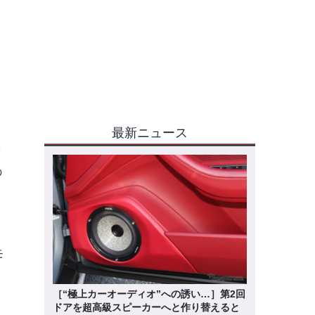
最新ニュース
ッ
の
モ
ッ
［“極上カーオーディオ”への誘い…］第2回
ドアを超高級スピーカーへと作り替えると