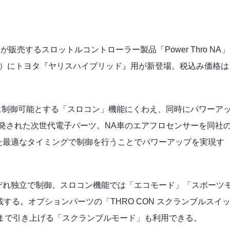
）が販売する
スロットルコントローラー製品「Power Thro NA」
A）
に
トヨタ『ヤリスハイブリッド』
用が新登場。税込み価格は
に制御可能とする「スロコン」機能にくわえ、同時にパワーア
開発された次世代電子パーツ
。NA車のエアフロセンサーを同社
た最適なタイミングで制御を行うことでパワーアップを実現す
ぞれ独立で制御。スロコン機能では「エコモード」「スポーツ
する。オプションパーツの「THRO CON スクランブルスイ
限まで引き上げる「スクランブルモード」も利用できる。