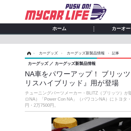
ホーム
カーオー
ホーム
›
カーグッズ
›
カーグッズ新製品情報
›
記事
カーグッズ
カーグッズ新製品情報
NA車をパワーアップ！ ブリッ
リスハイブリッド』用が登場
チューニングパーツメーカー・BLITZ（ブリッツ）が販
ロNA）「Power Con NA」（パワコンNA）にト
円・2万7500円。