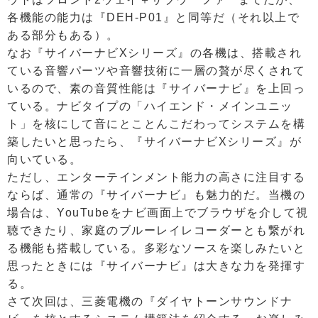
各機能の能力は『DEH-P01』と同等だ（それ以上で
ある部分もある）。
なお『サイバーナビXシリーズ』の各機は、搭載され
ている音響パーツや音響技術に一層の贅が尽くされて
いるので、素の音質性能は『サイバーナビ』を上回っ
ている。ナビタイプの「ハイエンド・メインユニッ
ト」を核にして音にとことんこだわってシステムを構
築したいと思ったら、『サイバーナビXシリーズ』が
向いている。
ただし、エンターテインメント能力の高さに注目する
ならば、通常の『サイバーナビ』も魅力的だ。当機の
場合は、YouTubeをナビ画面上でブラウザを介して視
聴できたり、家庭のブルーレイレコーダーとも繋がれ
る機能も搭載している。多彩なソースを楽しみたいと
思ったときには『サイバーナビ』は大きな力を発揮す
る。
さて次回は、三菱電機の『ダイヤトーンサウンドナ