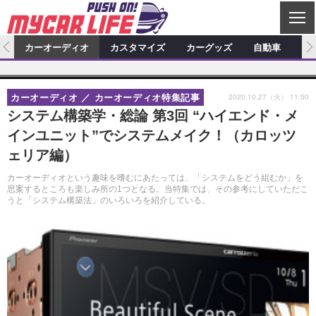
C
L
O
ム
カーオーディオ
カスタマイズ
カーグッズ
自動車
ア
S
カーオーディオ
E
特集記事
新製品情報
カスタマイズ
2020.10.27（火） 11:50
カーオーディオ
カーオーディオ特集記事
プロショップ検索
ショップ訪問記
カスタマイズ特集記事
カスタマイズ新製品情報
カーグッズ
システム構築学・総論 第3回 “ハイエンド・メ
インユニット”でシステムメイク！（カロッツ
カーオーディオニュース
デモカー製作記
カスタマイズニュース
カーグッズ特集記事
カーグッズ新製品情報
自動車
ェリア編）
その他
カーグッズニュース
ニュース
試乗記
アクセスランキング
カーオーディオという趣味を嗜むにあたっては、「システムをどう組むか」を
思案するところも楽しみ所の1つとなる。当特集では、その参考にしていただこ
スクープ
うと「システム構築法」のいろいろを紹介している。