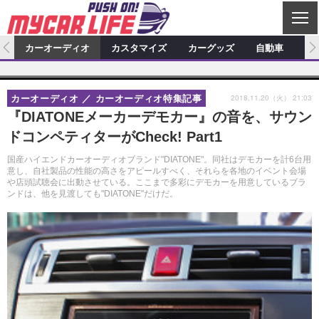
C
L
O
ム
カーオーディオ
カスタマイズ
カーグッズ
自動車
ア
S
カーオーディオ
E
特集記事
新製品情報
カスタマイズ
2018.11.20（火） 21:03
カーオーディオ
カーオーディオ特集記事
プロショップ検索
ショップ訪問記
カスタマイズ特集記事
カスタマイズ新製品情報
カーグッズ
『DIATONEメーカーデモカー』の音を、サウン
ドコンペティターがCheck! Part1
カーオーディオニュース
デモカー製作記
カスタマイズニュース
カーグッズ特集記事
カーグッズ新製品情報
自動車
国産ハイエンドカーオーディオブランド"DIATONE"。同社はデモカーを計6台用
その他
カーグッズニュース
ニュース
試乗記
アクセスランキング
意し、自社製品の性能の高さをアピールすべく、それらを各地のイベント会場
や店頭試聴会に出動させている。ここまで多彩にデモカーを用意しているブラ
ンドは、他を見渡しても"DIATONE"だけだ。
スクープ