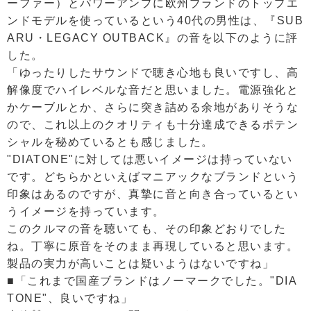
ーファー）とパワーアンプに欧州ブランドのトップエ
ンドモデルを使っているという40代の男性は、『SUB
ARU・LEGACY OUTBACK』の音を以下のように評
した。
「ゆったりしたサウンドで聴き心地も良いですし、高
解像度でハイレベルな音だと思いました。電源強化と
かケーブルとか、さらに突き詰める余地がありそうな
ので、これ以上のクオリティも十分達成できるポテン
シャルを秘めているとも感じました。
"DIATONE"に対しては悪いイメージは持っていない
です。どちらかといえばマニアックなブランドという
印象はあるのですが、真摯に音と向き合っているとい
うイメージを持っています。
このクルマの音を聴いても、その印象どおりでした
ね。丁寧に原音をそのまま再現していると思います。
製品の実力が高いことは疑いようはないですね」
■「これまで国産ブランドはノーマークでした。"DIA
TONE"、良いですね」