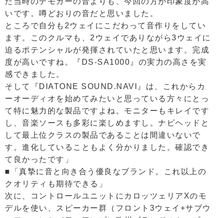
た当時のデモカーの音よりも、今回の方が印象度が高
いです。噂どおりの音だと思いました。
ところで自分も2ウェイにこだわって音作りをしてい
ます。このクルマも、2ウェイでありながら3ウェイに
迫るポテンシャルが発揮されていたと思います。完成
度が高いですね。『DS-SA1000』の実力の高さを実
感できました。
そして『DIATONE SOUND.NAVI』は、これからカ
ーオーディオを始めてみたいと思っている方々にとっ
て特に魅力的な製品ですよね。モニターもキレイです
し、音楽ソースも多彩に楽しめますし。ナビヘッドと
して最上位クラスの製品であることは間違いないで
す。進化していることもよく分かりました。確認でき
て良かったです」
■「真摯に音と向き合う優良なブランド。これ以上の
クオリティも期待できる」
次に、コントロールユニットにカロッツェリアXのモ
デルを使い、スピーカー群（フロント3ウェイ+サブウ