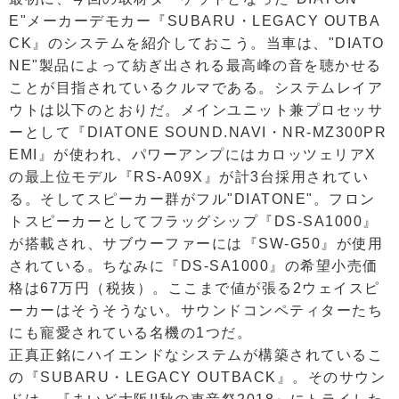
E"メーカーデモカー『SUBARU・LEGACY OUTBA
CK』のシステムを紹介しておこう。当車は、"DIATO
NE"製品によって紡ぎ出される最高峰の音を聴かせる
ことが目指されているクルマである。システムレイア
ウトは以下のとおりだ。メインユニット兼プロセッサ
ーとして『DIATONE SOUND.NAVI・NR-MZ300PR
EMI』が使われ、パワーアンプにはカロッツェリアX
の最上位モデル『RS-A09X』が計3台採用されてい
る。そしてスピーカー群がフル"DIATONE"。フロン
トスピーカーとしてフラッグシップ『DS-SA1000』
が搭載され、サブウーファーには『SW-G50』が使用
されている。ちなみに『DS-SA1000』の希望小売価
格は67万円（税抜）。ここまで値が張る2ウェイスピ
ーカーはそうそうない。サウンドコンペティターたち
にも寵愛されている名機の1つだ。
正真正銘にハイエンドなシステムが構築されているこ
の『SUBARU・LEGACY OUTBACK』。そのサウン