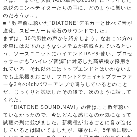
ドは、『まいど大阪!!秋の車音祭2018』にトライした
気鋭のコンペティターたちの耳に、どのように響いた
のだろうか…。
■「数年前に聴いた"DIATONE"デモカーと比べて音が
進化。スピーカーも流石のサウンドでした」
まずは、30代男性の声から紹介しよう。なおこの方の
愛車には以下のようなシステムが搭載されているとい
う。ソースユニットにハイエンドDAPを使い、プロセ
ッサーにも"ハイレゾ音源"に対応した高級機が採用さ
れている。それ以外にはトップエンドとはいかないま
でも上級機をおごり、フロント2ウェイ+サブウーファ
ーを2台の4chパワーアンプで鳴らしているとのこと
だ。じっくりと試聴したその後で、次のように話して
くれた。
「『DIATONE SOUND.NAVI』の音はここ数年聴い
ていなかったので、今はどんな感じなのか気になって
試聴の列に並びました。新機種が出るごとに音が進化
しているとは聞いてましたが、確かに4、5年前に聴い