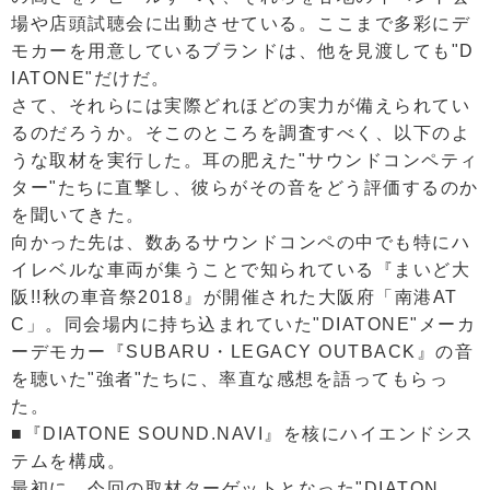
場や店頭試聴会に出動させている。ここまで多彩にデ
モカーを用意しているブランドは、他を見渡しても"D
IATONE"だけだ。
さて、それらには実際どれほどの実力が備えられてい
るのだろうか。そこのところを調査すべく、以下のよ
うな取材を実行した。耳の肥えた"サウンドコンペティ
ター"たちに直撃し、彼らがその音をどう評価するのか
を聞いてきた。
向かった先は、数あるサウンドコンペの中でも特にハ
イレベルな車両が集うことで知られている『まいど大
阪!!秋の車音祭2018』が開催された大阪府「南港AT
C」。同会場内に持ち込まれていた"DIATONE"メーカ
ーデモカー『SUBARU・LEGACY OUTBACK』の音
を聴いた"強者"たちに、率直な感想を語ってもらっ
た。
■『DIATONE SOUND.NAVI』を核にハイエンドシス
テムを構成。
最初に、今回の取材ターゲットとなった"DIATON