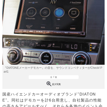
『DIATONEメーカーデモカー』の音を、サウンドコンペティターがCheck! P
art1
全 7 枚
拡大写真
国産ハイエンドカーオーディオブランド"DIATON
E"。同社はデモカーを計6台用意し、自社製品の性能
の高さをアピールすべく、それらを各地のイベント会