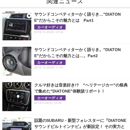
関連ニュース
サウンドコンペティターかく語りき…"DIATON
E"だからこその魅力とは Part1
カーオーディオ
2018.10.25(木) 12:45
サウンドコンペティターかく語りき。"DIATON
E"だからこその魅力とは…。Part2
カーオーディオ
2018.10.29(月) 11:45
クルマ好きは音楽好き!? "ヘリテージカー"の祭典
で集めた"DIATONE"体験談リポート！
カーオーディオ
2018.9.25(火) 12:00
話題のSUBARU・新型フォレスターに『DIATONE
サウンドビルトインナビ』が新設定！ その実力と