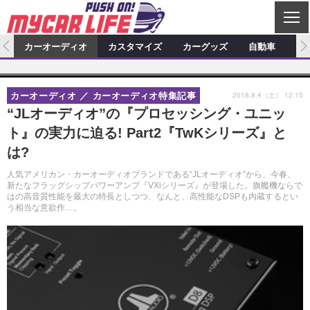
C
L
O
ム
カーオーディオ
カスタマイズ
カーグッズ
自動車
ア
S
カーオーディオ
E
特集記事
新製品情報
カスタマイズ
2018.8.4（土） 12:15
カーオーディオ
カーオーディオ特集記事
プロショップ検索
ショップ訪問記
カスタマイズ特集記事
カスタマイズ新製品情報
カーグッズ
“JLオーディオ”の『プロセッシング・ユニッ
ト』の実力に迫る! Part2『TwKシリーズ』と
カーオーディオニュース
デモカー製作記
カスタマイズニュース
カーグッズ特集記事
カーグッズ新製品情報
自動車
は?
その他
カーグッズニュース
ニュース
試乗記
アクセスランキング
人気アメリカン・カーオーディオブランドである“JLオーディオ”から、今春、
新たなフラッグシップパワーアンプ『VXiシリーズ』が登場した。旗艦機ならで
スクープ
はの高音質性能を最大の特長としつつ、なんと、高性能なDSPも内蔵するとい
う相当な意欲作…。