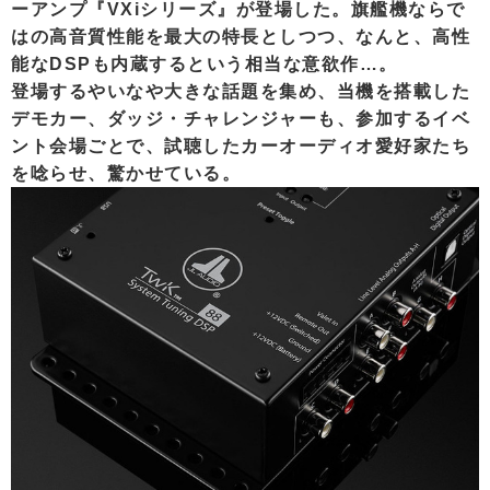
ーアンプ『VXiシリーズ』が登場した。旗艦機ならで
はの高音質性能を最大の特長としつつ、なんと、高性
能なDSPも内蔵するという相当な意欲作…。
登場するやいなや大きな話題を集め、当機を搭載した
デモカー、ダッジ・チャレンジャーも、参加するイベ
ント会場ごとで、試聴したカーオーディオ愛好家たち
を唸らせ、驚かせている。