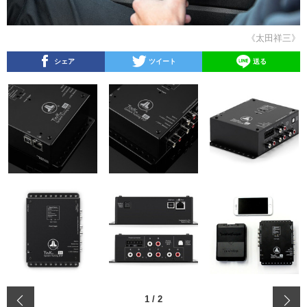
《太田祥三》
シェア
ツイート
送る
‹
1
/
2