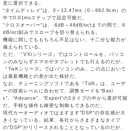
意に選択できる。
“タイムディレイ”は、0～12.47ms（0～692.9cm）の
中で0.01msステップで設定可能だ。
“クロスオーバー”は、-6dB～48dB/octまでの間で、6
dB/oct刻みでスロープを切り替えられる。
機能に関してももちろん不足はない。十二分な能力が
備えられている。
ただ、『VXiシリーズ』ではコントロールを、パソコ
ンのみならずスマホやタブレットでも行えるのだが、
『TwKシリーズ』ではパソコンのみ。この点において
は最新機種との差が出た格好だ。
なお、チューニングソフトである『TüN』は、ユーザ
ーの技術レベルに合わせて、調整モードを“Basi
c”、“Advance”、“Expert”の3タイプの中から選択可能
だ。手軽な操作も緻密な制御もできるのだ。
現代カーオーディオではますます“DSP”の存在感が大
きくなっている。結果、各社からさまざまなタイプ
の“DSP”がリリースされることとなっているのだが、