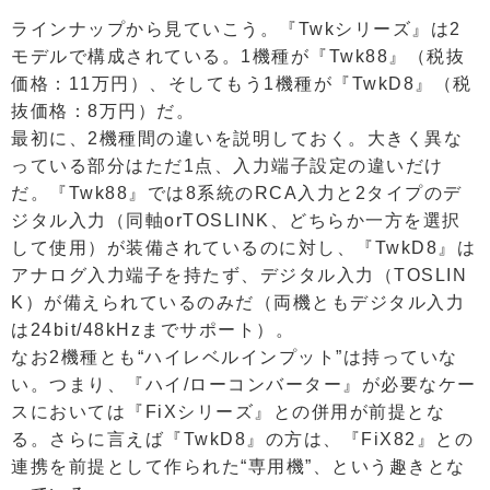
ラインナップから見ていこう。『Twkシリーズ』は2
モデルで構成されている。1機種が『Twk88』（税抜
価格：11万円）、そしてもう1機種が『TwkD8』（税
抜価格：8万円）だ。
最初に、2機種間の違いを説明しておく。大きく異な
っている部分はただ1点、入力端子設定の違いだけ
だ。『Twk88』では8系統のRCA入力と2タイプのデ
ジタル入力（同軸orTOSLINK、どちらか一方を選択
して使用）が装備されているのに対し、『TwkD8』は
アナログ入力端子を持たず、デジタル入力（TOSLIN
K）が備えられているのみだ（両機ともデジタル入力
は24bit/48kHzまでサポート）。
なお2機種とも“ハイレベルインプット”は持っていな
い。つまり、『ハイ/ローコンバーター』が必要なケー
スにおいては『FiXシリーズ』との併用が前提とな
る。さらに言えば『TwkD8』の方は、『FiX82』との
連携を前提として作られた“専用機”、という趣きとな