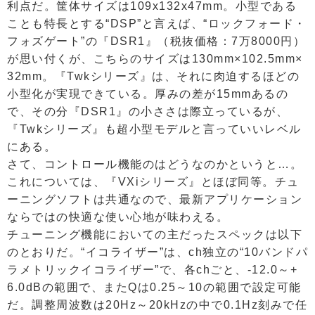
利点だ。筐体サイズは109x132x47mm。小型である
ことも特長とする“DSP”と言えば、“ロックフォード・
フォズゲート”の『DSR1』（税抜価格：7万8000円）
が思い付くが、こちらのサイズは130mm×102.5mm×
32mm。『Twkシリーズ』は、それに肉迫するほどの
小型化が実現できている。厚みの差が15mmあるの
で、その分『DSR1』の小ささは際立っているが、
『Twkシリーズ』も超小型モデルと言っていいレベル
にある。
さて、コントロール機能のはどうなのかというと…。
これについては、『VXiシリーズ』とほぼ同等。チュ
ーニングソフトは共通なので、最新アプリケーション
ならではの快適な使い心地が味わえる。
チューニング機能においての主だったスペックは以下
のとおりだ。“イコライザー”は、ch独立の“10バンドパ
ラメトリックイコライザー”で、各chごと、-12.0～+
6.0dBの範囲で、またQは0.25～10の範囲で設定可能
だ。調整周波数は20Hz～20kHzの中で0.1Hz刻みで任