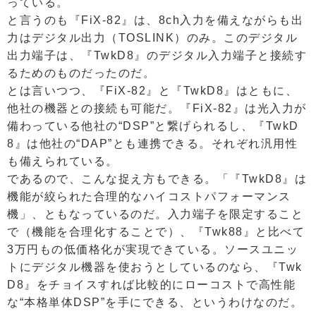
っている。
と言うのも『FiX-82』は、8ch入力を備えながらも出
力はデジタル出力（TOSLINK）のみ。このデジタル
出力端子は、『TwkD8』のデジタル入力端子と接続す
るためのものだったのだ。
とは言いつつ、『FiX-82』と『TwkD8』はともに、
他社の機器との接続も可能だ。『FiX-82』は光入力が
備わっている他社の“DSP”と繋げられるし、『TwkD
8』は他社の“DAP”とも連携できる。それぞれ汎用性
も備えられている。
であるので、こんな捉え方もできる。「『TwkD8』は
機能が絞られた合理的なハイコストパフォーマンス
機」、ともなっているのだ。入力端子を限定すること
で（機能を合理化することで）、『Twk88』と比べて
3万円もの低価格化が実現できている。ソースユニッ
トにデジタル機器を使おうとしているのなら、『Twk
D8』をチョイスすれば比較的にローコストで高性能
な“本格単体DSP”を手にできる、というわけなのだ。