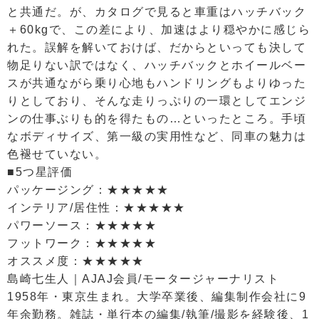
と共通だ。が、カタログで見ると車重はハッチバック
＋60kgで、この差により、加速はより穏やかに感じら
れた。誤解を解いておけば、だからといっても決して
物足りない訳ではなく、ハッチバックとホイールベー
スが共通ながら乗り心地もハンドリングもよりゆった
りとしており、そんな走りっぷりの一環としてエンジ
ンの仕事ぶりも的を得たもの…といったところ。手頃
なボディサイズ、第一級の実用性など、同車の魅力は
色褪せていない。
■5つ星評価
パッケージング：★★★★★
インテリア/居住性：★★★★★
パワーソース：★★★★★
フットワーク：★★★★★
オススメ度：★★★★★
島崎七生人｜AJAJ会員/モータージャーナリスト
1958年・東京生まれ。大学卒業後、編集制作会社に9
年余勤務。雑誌・単行本の編集/執筆/撮影を経験後、1