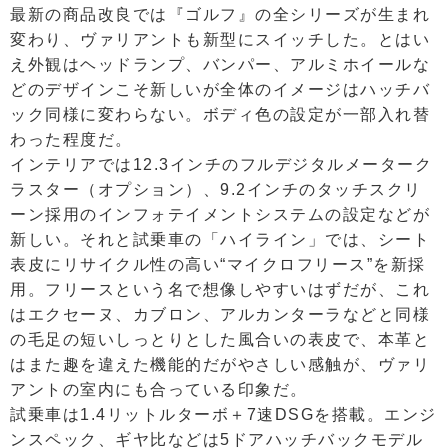
最新の商品改良では『ゴルフ』の全シリーズが生まれ
変わり、ヴァリアントも新型にスイッチした。とはい
え外観はヘッドランプ、バンパー、アルミホイールな
どのデザインこそ新しいが全体のイメージはハッチバ
ック同様に変わらない。ボディ色の設定が一部入れ替
わった程度だ。
インテリアでは12.3インチのフルデジタルメーターク
ラスター（オプション）、9.2インチのタッチスクリ
ーン採用のインフォテイメントシステムの設定などが
新しい。それと試乗車の「ハイライン」では、シート
表皮にリサイクル性の高い“マイクロフリース”を新採
用。フリースという名で想像しやすいはずだが、これ
はエクセーヌ、カブロン、アルカンターラなどと同様
の毛足の短いしっとりとした風合いの表皮で、本革と
はまた趣を違えた機能的だがやさしい感触が、ヴァリ
アントの室内にも合っている印象だ。
試乗車は1.4リットルターボ＋7速DSGを搭載。エンジ
ンスペック、ギヤ比などは5ドアハッチバックモデル