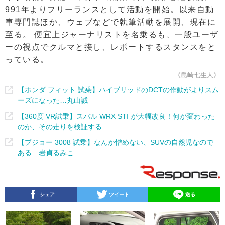
991年よりフリーランスとして活動を開始。以来自動
車専門誌ほか、ウェブなどで執筆活動を展開、現在に
至る。 便宜上ジャーナリストを名乗るも、一般ユーザ
ーの視点でクルマと接し、レポートするスタンスをと
っている。
《島崎七生人》
【ホンダ フィット 試乗】ハイブリッドのDCTの作動がよりスム
ーズになった…丸山誠
【360度 VR試乗】スバル WRX STI が大幅改良！何が変わった
のか、その走りを検証する
【プジョー 3008 試乗】なんか憎めない、SUVの自然児なので
ある…岩貞るみこ
シェア
ツイート
送る