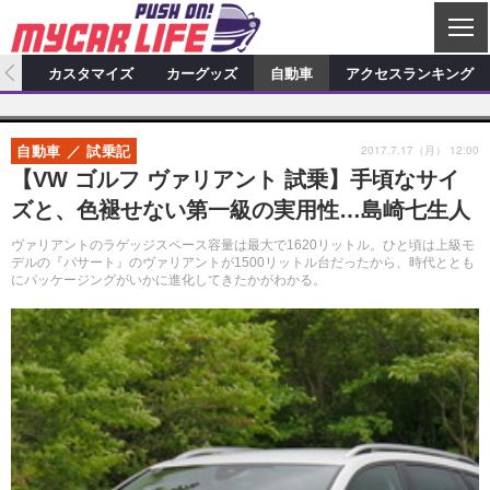
C
L
O
ィオ
カスタマイズ
カーグッズ
自動車
アクセスランキング
S
カーオーディオ
E
特集記事
新製品情報
カスタマイズ
2017.7.17（月） 12:00
自動車
試乗記
プロショップ検索
ショップ訪問記
カスタマイズ特集記事
カスタマイズ新製品情報
カーグッズ
【VW ゴルフ ヴァリアント 試乗】手頃なサイ
ズと、色褪せない第一級の実用性…島崎七生人
カーオーディオニュース
デモカー製作記
カスタマイズニュース
カーグッズ特集記事
カーグッズ新製品情報
自動車
ヴァリアントのラゲッジスペース容量は最大で1620リットル。ひと頃は上級モ
その他
カーグッズニュース
ニュース
試乗記
アクセスランキング
デルの『パサート』のヴァリアントが1500リットル台だったから、時代ととも
にパッケージングがいかに進化してきたかがわかる。
スクープ