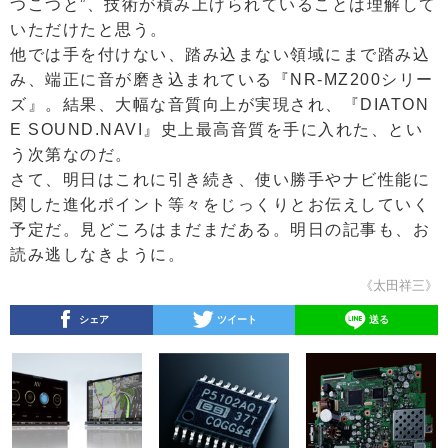
つこつと”、技術が積み上げられていることは理解して
いただけたと思う。
他では手を付けない、踏み込まない領域にまで踏み込
み、端正に音が磨き込まれている『NR-MZ200シリー
ズ』。結果、大幅な音質向上が実現され、『DIATON
E SOUND.NAVI』史上最高音質を手に入れた、とい
う次第なのだ。
さて、明日はこれに引き続き、使い勝手やナビ性能に
関した進化ポイント等々をじっくりとお伝えしていく
予定だ。見どころはまだまだある。明日の記事も、お
読み逃しなきように。
《太田祥三》
シェア
ツイート
送る