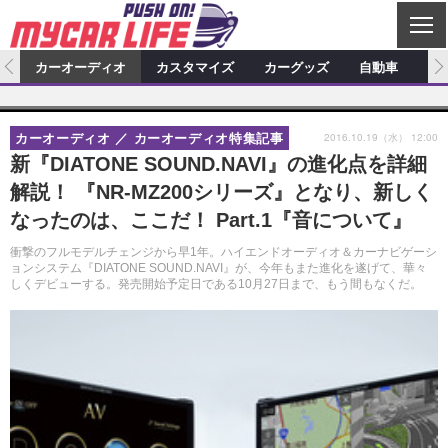
C
L
O
ム
カーオーディオ
カスタマイズ
カーグッズ
自動車
ア
S
カーオーディオ
E
特集記事
新製品情報
カスタマイズ
2016.10.19（水） 12:00
カーオーディオ
カーオーディオ特集記事
プロショップ検索
ショップ訪問記
カスタマイズ特集記事
カスタマイズ新製品情報
カーグッズ
新『DIATONE SOUND.NAVI』の進化点を詳細
解説！ 『NR-MZ200シリーズ』となり、新しく
カーオーディオニュース
デモカー製作記
カスタマイズニュース
カーグッズ特集記事
カーグッズ新製品情報
自動車
なったのは、ここだ！ Part.1『音について』
その他
カーグッズニュース
ニュース
試乗記
アクセスランキング
衝撃のフルモデルチェンジから早1年。ハイエンドオーディオ＆カーナビゲーシ
ョンシステム『DIATONE SOUND.NAVI』が、今年もまた進化を遂げて、華々
スクープ
しくデビューする。発売開始予定日である10月27日まで、もう間もなくだ。