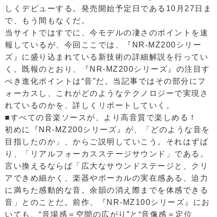
しくデビューする。発売開始予定日である10月27日ま
で、もう間もなくだ。
当サイトではすでに、今モデルの凄さのポイントを速
報しているが、今回ここでは、『NR-MZ200シリー
ズ』に盛り込まれている新技術の詳細解説を行ってい
く。既報のとおり、『NR-MZ200シリーズ』の注目す
べき進化ポイントは“音”だ。当記事ではその部分にフ
ォーカスし、これがどのようなテクノロジーで実現さ
れているのかを、詳しくリポートしていく。
■すべての音楽ソースが、より高音質で楽しめる！
初めに『NR-MZ200シリーズ』が、「どのような音を
目指したのか」、からご説明していこう。それはずば
り、「リアルフォーカスステージサウンド」である。
言い換えるならば「広大なサウンドステージと、クリ
アできめ細かく、楽器やボーカルの実在感ある、迫力
に満ちた感動的な音。余韻の消え際までを体感できる
音」とのことだ。前作、『NR-MZ100シリーズ』にお
いても、“音場感＝空間の広がり”と“音像感＝定位