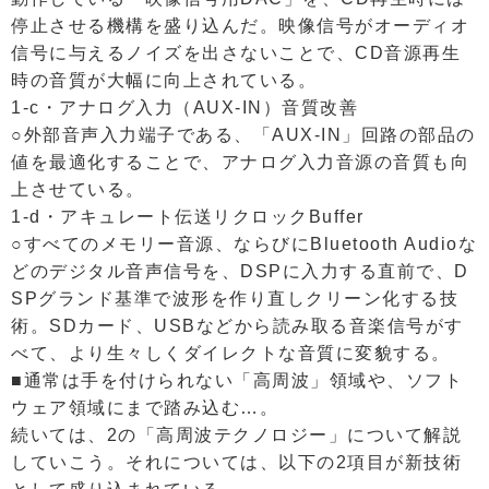
停止させる機構を盛り込んだ。映像信号がオーディオ
信号に与えるノイズを出さないことで、CD音源再生
時の音質が大幅に向上されている。
1-c・アナログ入力（AUX-IN）音質改善
○外部音声入力端子である、「AUX-IN」回路の部品の
値を最適化することで、アナログ入力音源の音質も向
上させている。
1-d・アキュレート伝送リクロックBuffer
○すべてのメモリー音源、ならびにBluetooth Audioな
どのデジタル音声信号を、DSPに入力する直前で、D
SPグランド基準で波形を作り直しクリーン化する技
術。SDカード、USBなどから読み取る音楽信号がす
べて、より生々しくダイレクトな音質に変貌する。
■通常は手を付けられない「高周波」領域や、ソフト
ウェア領域にまで踏み込む…。
続いては、2の「高周波テクノロジー」について解説
していこう。それについては、以下の2項目が新技術