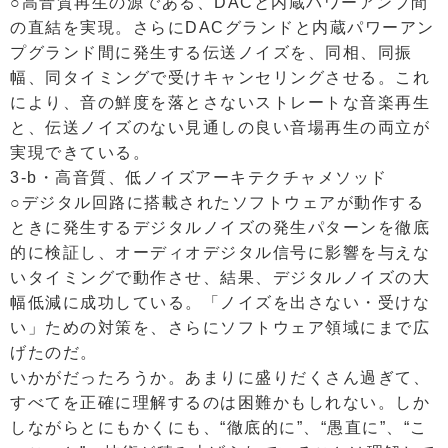
○高音質再生の源である、DACと内蔵パワーアンプ間
の直結を実現。さらにDACグランドと内蔵パワーアン
プグランド間に発生する伝送ノイズを、同相、同振
幅、同タイミングで受けキャンセリングさせる。これ
により、音の鮮度を落とさないストレートな音楽再生
と、伝送ノイズのない見通しの良い音場再生の両立が
実現できている。
3-b・高音質、低ノイズアーキテクチャメソッド
○デジタル回路に搭載されたソフトウェアが動作する
ときに発生するデジタルノイズの発生パターンを徹底
的に検証し、オーディオデジタル信号に影響を与えな
いタイミングで動作させ、結果、デジタルノイズの大
幅低減に成功している。「ノイズを出さない・受けな
い」ための対策を、さらにソフトウェア領域にまで広
げたのだ。
いかがだったろうか。あまりに盛りだくさん過ぎて、
すべてを正確に理解するのは困難かもしれない。しか
しながらとにもかくにも、“徹底的に”、“愚直に”、“こ