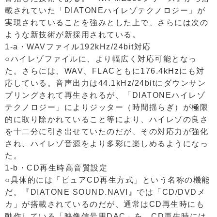
載されていた「DIATONEハイレゾテクノロジー」が
実現されていることを強みとした上で、さらには次の
ような新技術が新採用されている。
1-a・WAVファイル192kHz/24bit対応
○ハイレゾファイルに、より幅広く対応可能となっ
た。さらには、WAV、FLACともに176.4kHzにも対
応している。音声出力は44.1kHz/24bitにダウンサン
プリングされて再生されるが、「DIATONEハイレゾ
テクノロジー」によりジッター（時間揺らぎ）が極限
的に取り除かれていること等により、ハイレゾの良さ
を十二分に引き出せていたのだが、その対応力が強化
され、ハイレゾ音源をより多彩に楽しめるようになっ
た。
1-b・CD再生時高音質設定
○具体的には「ピュアCD再生方式」という名称の機能
だ。『DIATONE SOUND.NAVI』では「CD/DVDメ
カ」が搭載されているのだが、通常はCD再生時にも
動作している「映像信号用DAC」を、CD再生時には