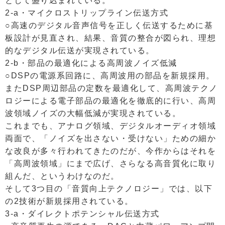
として盛り込まれている。
2-a・マイクロストリップライン伝送方式
○高速のデジタル音声信号を正しく伝送するために基
板設計が見直され、結果、音質の整合が図られ、理想
的なデジタル伝送が実現されている。
2-b・部品の最適化による高周波ノイズ低減
○DSPの電源系回路に、高周波用の部品を新規採用。
またDSP周辺部品の定数を最適化して、高周波テクノ
ロジーによる電子部品の最適化を徹底的に行い、高周
波領域ノイズの大幅低減が実現されている。
これまでも、アナログ領域、デジタルオーディオ領域
両面で、「ノイズを出さない・受けない」ための細か
な改良が多々行われてきたのだが、今作からはそれを
「高周波領域」にまで広げ、さらなる高音質化に取り
組んだ、というわけなのだ。
そして3つ目の「音質向上テクノロジー」では、以下
の2技術が新規採用されている。
3-a・ダイレクトポテンシャル伝送方式