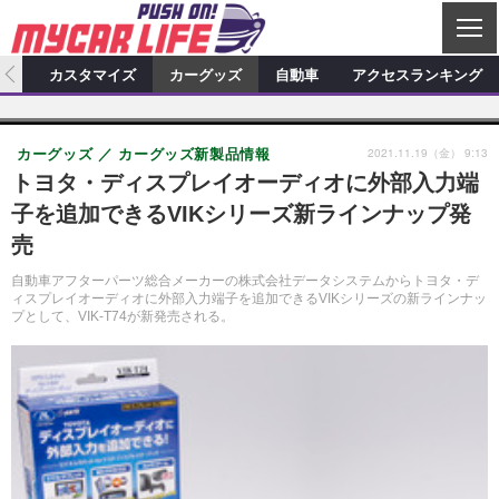
C
L
O
ィオ
カスタマイズ
カーグッズ
自動車
アクセスランキング
S
カーオーディオ
E
特集記事
新製品情報
カスタマイズ
2021.11.19（金） 9:13
カーグッズ
カーグッズ新製品情報
プロショップ検索
ショップ訪問記
カスタマイズ特集記事
カスタマイズ新製品情報
カーグッズ
トヨタ・ディスプレイオーディオに外部入力端
子を追加できるVIKシリーズ新ラインナップ発
カーオーディオニュース
デモカー製作記
カスタマイズニュース
カーグッズ特集記事
カーグッズ新製品情報
自動車
売
その他
カーグッズニュース
ニュース
試乗記
アクセスランキング
自動車アフターパーツ総合メーカーの株式会社データシステムからトヨタ・デ
ィスプレイオーディオに外部入力端子を追加できるVIKシリーズの新ラインナッ
スクープ
プとして、VIK-T74が新発売される。