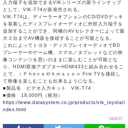
入力端子を追加できるVIKシリーズの新ラインナップ
として、VIK-T74が新発売される。
VIK-T74は、ディーラーオプションのCD/DVDデッキ
を装着したディスプレイオーディオに外部入力端子を
追加することができ、同梱のAVセレクターによって最
大２台までAV機器を接続することが可能となる。
これによってトヨタ・ディスプレイオーディオでBD
プレーヤーやゲーム機、スマホ／タブレットなどの映
像コンテンツを思いのままに楽しむことが可能とな
り、HDMI変換アダプターHDMI433と組み合わせるこ
とで、ｉＰｈoｎｅやＡｍａｚｏｎ Fire TVを接続し
て映像を楽しむことも出来るようになる。
■製品名 ビデオ入力キット VIK-T74
■価格 18,000円（税別）
https://www.datasystem.co.jp/products/vik_toyota/i
ndex.html
《編集部》