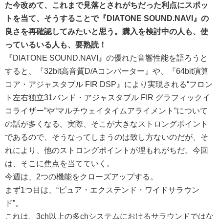
た今改めて、これまで見落とされがちだった利点にスポッ
トを当て、そうすることで『DIATONE SOUND.NAVI』の
良さを再確認してみたいと思う。購入を検討中の人も、使
っているいる人も、要熟読！
『DIATONE SOUND.NAVI』の優れた音響性能を語ろうと
すると、『32bit高音質D/Aコンバーター』や、『64bit演算
コア・アジャスタブル FIR DSP』により実現される“フロン
ト左右独立31バンド・アジャスタブル FIR グラフィックイ
コライザー”や“マルチウェイタイムアライメント”について
の話が多くなる。実際、そこが大きなストロングポイント
であるので、そうなってしまうのは致し方ないのだが、そ
れにより、他のストロングポイントが埋もれがちだ。今回
は、そこに焦点を当てていく。
今週は、2つの機能をクローズアップする。
まず1つ目は、“ピュア・エクステンド・ワイドサラウン
ド”。
これは、3ch以上の多chシステムにおけるサラウンドではな