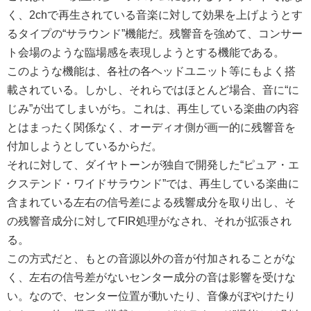
く、2chで再生されている音楽に対して効果を上げようとす
るタイプの“サラウンド”機能だ。残響音を強めて、コンサー
ト会場のような臨場感を表現しようとする機能である。
このような機能は、各社の各ヘッドユニット等にもよく搭
載されている。しかし、それらではほとんど場合、音に“に
じみ”が出てしまいがち。これは、再生している楽曲の内容
とはまったく関係なく、オーディオ側が画一的に残響音を
付加しようとしているからだ。
それに対して、ダイヤトーンが独自で開発した“ピュア・エ
クステンド・ワイドサラウンド”では、再生している楽曲に
含まれている左右の信号差による残響成分を取り出し、そ
の残響音成分に対してFIR処理がなされ、それが拡張され
る。
この方式だと、もとの音源以外の音が付加されることがな
く、左右の信号差がないセンター成分の音は影響を受けな
い。なので、センター位置が動いたり、音像がぼやけたり