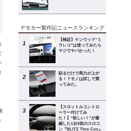
デモカー製作記ニュースランキング
【検証】ケンウッド“ミ
の
ラレコ”は使ってみたら
マジでヤバかった！
だ
い
は
貼るだけで馬力が上が
る！？モノは試しで買
ってみた。
【スロットルコントロ
楽
ーラー付けてみ
た！】“欲しい！”が凝
を
縮した1台3役のスロコ
ン『BLITZ Thro Con』