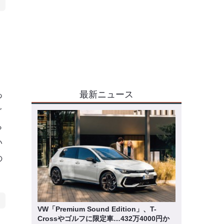
最新ニュース
あ
ぐ
ら
い
の
VW「Premium Sound Edition」、T-
Crossやゴルフに限定車…432万4000円か