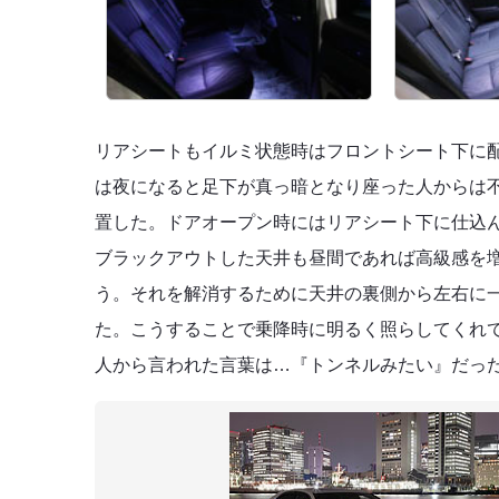
リアシートもイルミ状態時はフロントシート下に配
は夜になると足下が真っ暗となり座った人からは
置した。ドアオープン時にはリアシート下に仕込ん
ブラックアウトした天井も昼間であれば高級感を
う。それを解消するために天井の裏側から左右に一
た。こうすることで乗降時に明るく照らしてくれ
人から言われた言葉は…『トンネルみたい』だっ