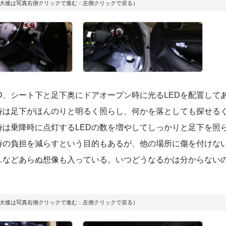
大後は写真右側クリックで進む：左側クリックで戻る）
D、シート下と足下奥にドアオープン時に光るLEDを配置して
時は足下がほんのりと明るく照らし、何かを落としても探せる
は乗降時に点灯するLEDの数を増やしてしっかりと足下を照
時の負担を減らすという目的もあるが、他の場所に傷を付けな
…などあらぬ想像も入っている。いつどうなるかは分からない
大後は写真右側クリックで進む：左側クリックで戻る）