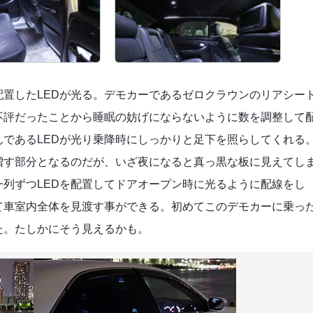
置したLEDが光る。デモカーであるゼロクラウンのリアシー
不評だったことから睡眠の妨げにならないように数を調整して
であるLEDが光り乗降時にしっかりと足下を照らしてくれる
増す部分となるのだが、いざ夜になると真っ黒な板に見えてし
列ずつLEDを配置してドアオープン時に光るように配線をし
て車室内全体を見渡す事ができる。初めてこのデモカーに乗っ
た。たしかにそう見えるかも。