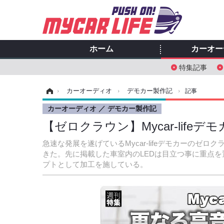
ホーム
カーオー
特集記事
ホーム
›
カーオーディオ
›
デモカー製作記
›
記事
カーオーディオ
デモカー製作記
【ゼロクラウン】Mycar-lifeデ
急速な発展を遂げているMycar-lifeデモカーの
きた。先に掲載した車室内のLEDは目立つ事に重点
プトとして加工を施している。