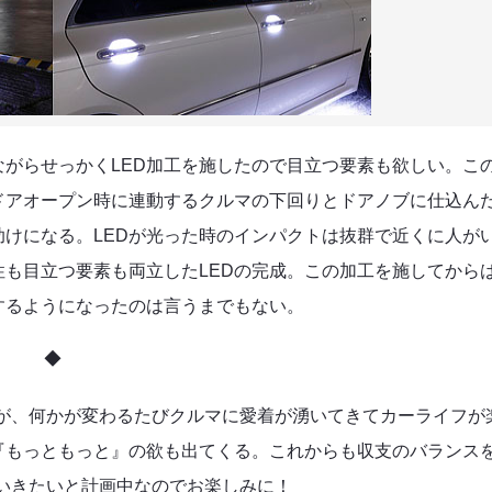
がらせっかくLED加工を施したので目立つ要素も欲しい。こ
ドアオープン時に連動するクルマの下回りとドアノブに仕込ん
助けになる。LEDが光った時のインパクトは抜群で近くに人が
も目立つ要素も両立したLEDの完成。この加工を施してから
するようになったのは言うまでもない。
◆
てきたが、何かが変わるたびクルマに愛着が湧いてきてカーライフが
『もっともっと』の欲も出てくる。これからも収支のバランス
させていきたいと計画中なのでお楽しみに！