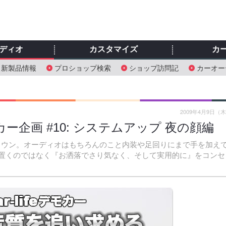
ディオ
カスタマイズ
カ
新製品情報
プロショップ検索
ショップ訪問記
カーオー
2009年4月9日（
モカー企画 #10: システムアップ 夜の顔編
ゼロクラウン。オーディオはもちろんのこと内装や足回りにまで手を加え
を置くのではなく『お洒落でさり気なく、そして実用的に』をコンセ