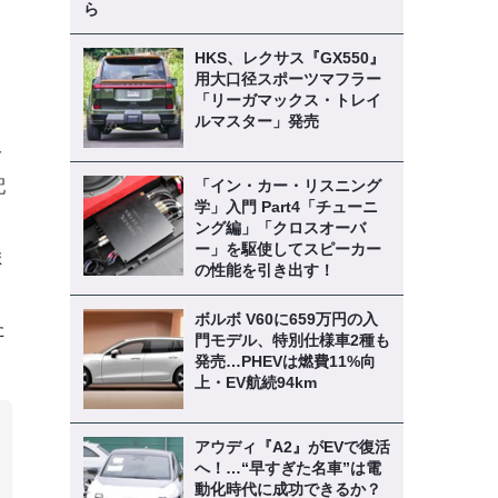
ら
HKS、レクサス『GX550』
用大口径スポーツマフラー
「リーガマックス・トレイ
ルマスター」発売
ト
「イン・カー・リスニング
配
学」入門 Part4「チューニ
。
ング編」「クロスオーバ
ー」を駆使してスピーカー
ま
の性能を引き出す！
ボルボ V60に659万円の入
た
門モデル、特別仕様車2種も
発売…PHEVは燃費11%向
上・EV航続94km
アウディ『A2』がEVで復活
へ！…“早すぎた名車”は電
動化時代に成功できるか？