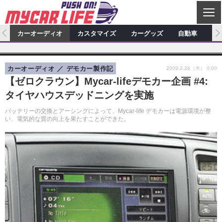
C
L
O
ム
カーオーディオ
カスタマイズ
カーグッズ
自動車
ア
S
カーオーディオ
E
特集記事
新製品情報
カスタマイズ
2009.2.26（木） 0:00
カーオーディオ
デモカー製作記
プロショップ検索
ショップ訪問記
カスタマイズ特集記事
カスタマイズ新製品情報
カーグッズ
【ゼロクラウン】Mycar-lifeデモカー企画 #4:
タイヤハウスデッドニングを実施
カーオーディオニュース
デモカー製作記
カスタマイズニュース
カーグッズ特集記事
カーグッズ新製品情報
自動車
バッテリーの交換とアーシングによって、Mycar-life デモカーは電源環境が整
その他
カーグッズニュース
ニュース
試乗記
アクセスランキング
い、電気的な質の向上を果たすことができた。
スクープ