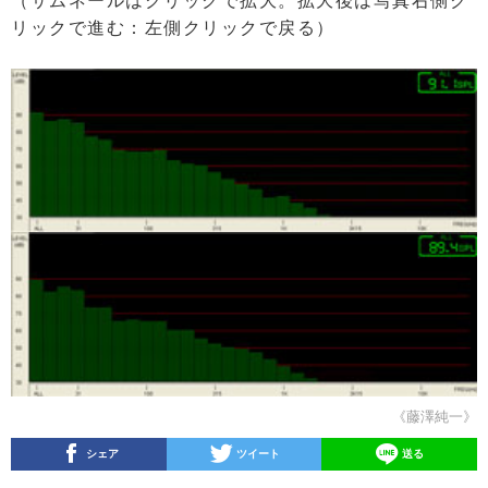
（サムネールはクリックで拡大。拡大後は写真右側ク
リックで進む：左側クリックで戻る）
《藤澤純一》
シェア
ツイート
送る