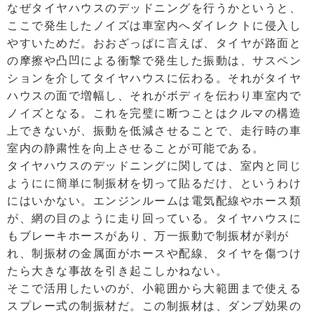
なぜタイヤハウスのデッドニングを行うかというと、
ここで発生したノイズは車室内へダイレクトに侵入し
やすいためだ。おおざっぱに言えば、タイヤが路面と
の摩擦や凸凹による衝撃で発生した振動は、サスペン
ションを介してタイヤハウスに伝わる。それがタイヤ
ハウスの面で増幅し、それがボディを伝わり車室内で
ノイズとなる。これを完璧に断つことはクルマの構造
上できないが、振動を低減させることで、走行時の車
室内の静粛性を向上させることが可能である。
タイヤハウスのデッドニングに関しては、室内と同じ
ようにに簡単に制振材を切って貼るだけ、というわけ
にはいかない。エンジンルームは電気配線やホース類
が、網の目のように走り回っている。タイヤハウスに
もブレーキホースがあり、万一振動で制振材が剥が
れ、制振材の金属面がホースや配線、タイヤを傷つけ
たら大きな事故を引き起こしかねない。
そこで活用したいのが、小範囲から大範囲まで使える
スプレー式の制振材だ。この制振材は、ダンプ効果の