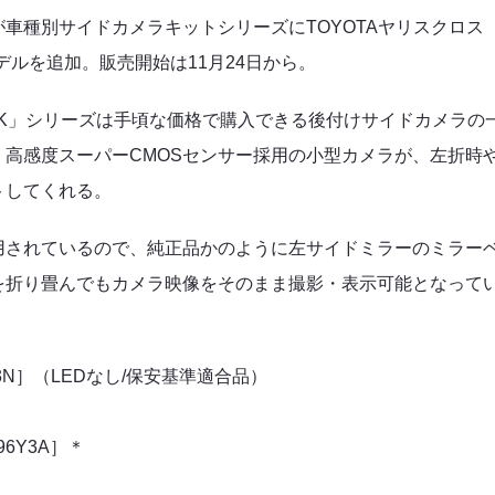
が
車種別サイドカメラキット
シリーズにTOYOTAヤリスクロス
用のモデルを追加。販売開始は11月24日から。
K」シリーズ
は手頃な価格で購入できる後付けサイドカメラの
高感度スーパーCMOSセンサー採用の小型カメラが、左折時
トしてくれる。
用されているので、純正品かのように左サイドミラーのミラー
を折り畳んでもカメラ映像をそのまま撮影・表示可能となって
Y3N］（LEDなし/保安基準適合品）
96Y3A］＊