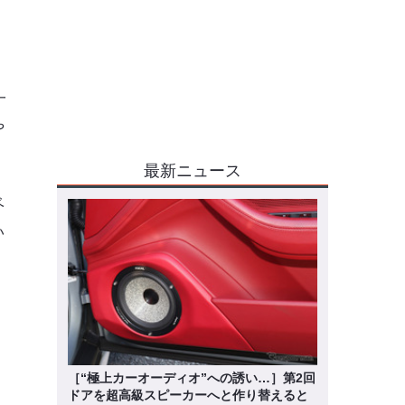
一
や
最新ニュース
ベ
い
［“極上カーオーディオ”への誘い…］第2回
ドアを超高級スピーカーへと作り替えると