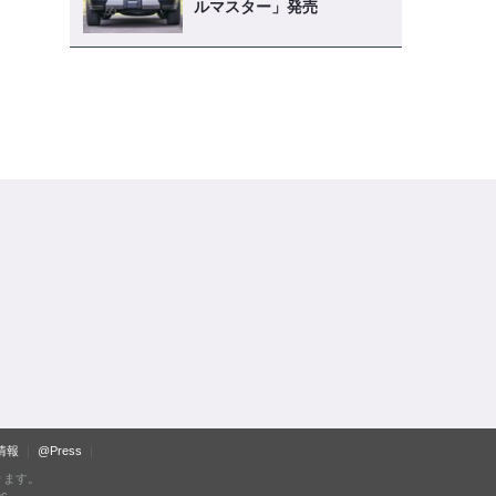
ルマスター」発売
情報
@Press
ります。
c.