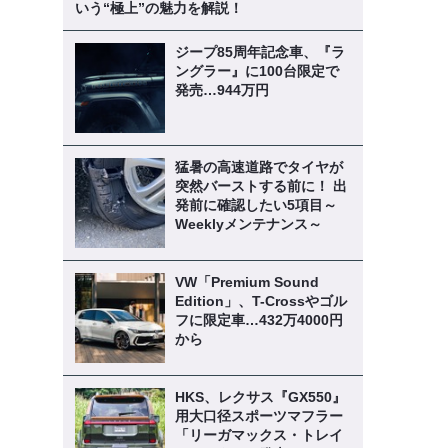
いう“極上”の魅力を解説！
ジープ85周年記念車、『ラ
ングラー』に100台限定で
発売…944万円
》
猛暑の高速道路でタイヤが
突然バーストする前に！ 出
発前に確認したい5項目～
Weeklyメンテナンス～
VW「Premium Sound
Edition」、T-Crossやゴル
フに限定車…432万4000円
から
HKS、レクサス『GX550』
用大口径スポーツマフラー
「リーガマックス・トレイ