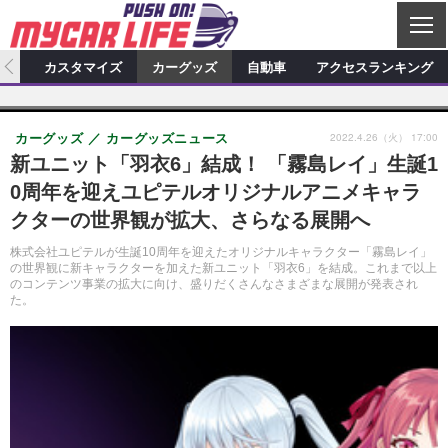
C
L
O
ィオ
カスタマイズ
カーグッズ
自動車
アクセスランキング
S
カーオーディオ
E
特集記事
新製品情報
カスタマイズ
2022.4.26（火） 17:00
カーグッズ
カーグッズニュース
プロショップ検索
ショップ訪問記
カスタマイズ特集記事
カスタマイズ新製品情報
カーグッズ
新ユニット「羽衣6」結成！ 「霧島レイ」生誕1
0周年を迎えユピテルオリジナルアニメキャラ
カーオーディオニュース
デモカー製作記
カスタマイズニュース
カーグッズ特集記事
カーグッズ新製品情報
自動車
クターの世界観が拡大、さらなる展開へ
その他
カーグッズニュース
ニュース
試乗記
アクセスランキング
株式会社ユピテルが生誕10周年を迎えたオリジナルキャラクター「霧島レイ」
の世界観に新キャラクターを加えた新ユニット「羽衣6」を結成。これまで以上
スクープ
のコンテンツ事業の拡大に向け、盛りだくさんなさまざまな展開が発表され
た。