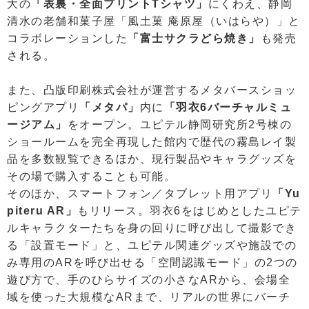
大の
「表裏・全面プリントTシャツ」
にくわえ、静岡
清水の老舗和菓子屋「風土菓 庵原屋（いはらや）」と
コラボレーションした
「富士サクラどら焼き」
も発売
される。
また、凸版印刷株式会社が運営するメタバースショッ
ピングアプリ
「メタパ」
内に
「羽衣6バーチャルミュ
ージアム」
をオープン。ユピテル静岡研究所2号棟の
ショールームを完全再現した館内で歴代の霧島レイ製
品を多数観覧できるほか、現行製品やキャラグッズを
その場で購入することも可能。
そのほか、スマートフォン／タブレット用アプリ
「Yu
piteru AR」
もリリース。羽衣6をはじめとしたユピテ
ルキャラクターたちを身の回りに呼び出して撮影でき
る「設置モード」と、ユピテル関連グッズや施設での
み専用のARを呼び出せる「空間認識モード」の2つの
遊び方で、手のひらサイズの小さなARから、会場全
域を使った大規模なARまで、リアルの世界にバーチ