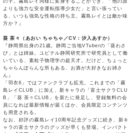
の子。霧島レイ同様に変身することができ、「他の誰
よりも強力な安全運転指導少女だ」と言い張ってい
る、いつも強気な性格の持ち主。霧島レイとは敵か味
方か？』
葵 茶々（あおい ちゃちゃ／CV：汐入あすか）
『静岡県出身の21歳。静岡ご当地VTuberの「葵わさ
び」とは姉妹。ユピテル静岡研究所で研究員として働
いている、素粒子物理学の超天才。だけど、ちょっと
ちゃらんぽらんな所もある、お酒が大好きなお姉さ
ん』
「羽衣6」ではファンクラブも拡充。これまでの「霧
島レイCLUB」に加え、新キャラの「富士サクラCLU
B」「葵 茶々CLUB」を新たに発足し、登録無料の会
員になれば最新情報が届くほか、会員限定コンテンツ
も用意される。
なお、好評の霧島レイ10周年記念グッズに続き、新キ
ャラの富士サクラのグッズが早くも登場。インパクト