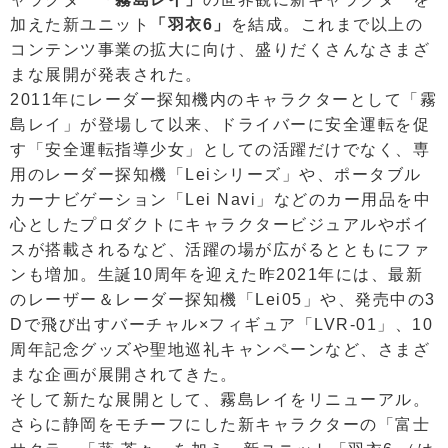
加えた新ユニット
「羽衣6」
を結成。これまで以上の
コンテンツ事業の拡大に向け、盛りだくさんなさまざ
まな展開が発表された。
2011年にレーダー探知機内のキャラクターとして「霧
島レイ」が登場して以来、ドライバーに安全運転を促
す「安全運転指導少女」としての活躍だけでなく、専
用のレーダー探知機「Leiシリーズ」や、ポータブル
カーナビゲーション「Lei Navi」などのカー用品を中
心としたプロダクトにキャラクタービジュアルやボイ
スが搭載されるなど、活躍の場が広がるとともにファ
ンも増加。生誕10周年を迎えた昨2021年には、最新
のレーザー＆レーダー探知機「Lei05」や、発売中の3
Dで飛び出すバーチャル×フィギュア「LVR-01」、10
周年記念グッズや聖地巡礼キャンペーンなど、さまざ
まな企画が展開されてきた。
そして新たな展開として、霧島レイをリニューアル。
さらに静岡をモチーフにした新キャラクターの「富士