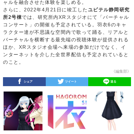
ャルを融合させた体験を楽しめる。
さらに、2022年4月21日に竣工した
ユピテル静岡研究
所2号棟
では、研究所内XRスタジオにて「バーチャル
コンサート」の開催も予定されている。羽衣6のキャ
ラクター達が不思議な空間内で歌って踊る、リアルと
バーチャルを横断する最先端の視聴体験が提供される
ほか、XRスタジオ会場へ来場の参加だけでなく、イ
ンターネットを介した全世界配信も予定されていると
のこと。
《編集部》
シェア
ツイート
送る