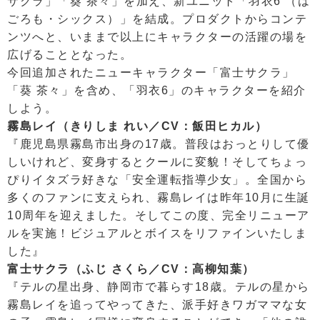
サクラ」「葵 茶々」を加え、新ユニット「羽衣6 （は
ごろも・シックス）」を結成。プロダクトからコンテ
ンツへと、いままで以上にキャラクターの活躍の場を
広げることとなった。
今回追加されたニューキャラクター「富士サクラ」
「葵 茶々」を含め、「羽衣6」のキャラクターを紹介
しよう。
霧島レイ（きりしま れい／CV：飯田ヒカル）
『鹿児島県霧島市出身の17歳。普段はおっとりして優
しいけれど、変身するとクールに変貌！そしてちょっ
ぴりイタズラ好きな「安全運転指導少女」。全国から
多くのファンに支えられ、霧島レイは昨年10月に生誕
10周年を迎えました。そしてこの度、完全リニューア
ルを実施！ビジュアルとボイスをリファインいたしま
した』
富士サクラ（ふじ さくら／CV：高柳知葉）
『テルの星出身、静岡市で暮らす18歳。テルの星から
霧島レイを追ってやってきた、派手好きワガママな女