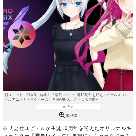
新ユニット「羽衣6」結成！ 「霧島レイ」生誕10周年を迎えユピテルオリジ
ナルアニメキャラクターの世界観が拡大、さらなる展開へ
全 19 枚
拡大写真
株式会社ユピテルが生誕10周年を迎えたオリジナルキ
ャラクター
「霧島レイ」
の世界観に新キャラクターを