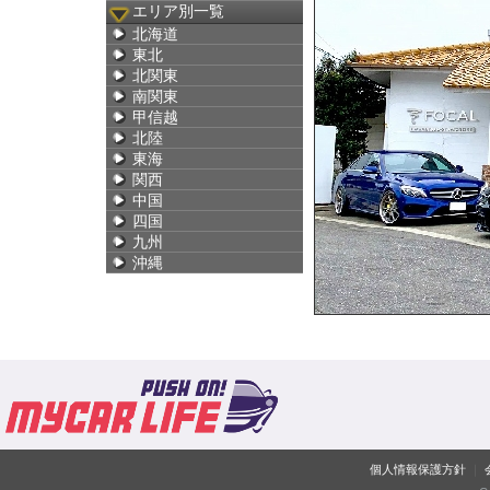
エリア別一覧
北海道
東北
北関東
南関東
甲信越
北陸
東海
関西
中国
四国
九州
沖縄
個人情報保護方針