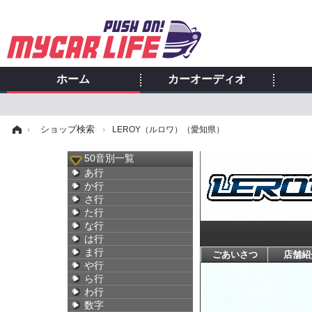
ホーム
カーオーディオ
ム
›
ショップ検索
›
LEROY（ルロワ）（愛知県）
50音別一覧
あ行
か行
さ行
た行
な行
は行
ま行
ごあいさつ
店舗紹
や行
ら行
わ行
数字